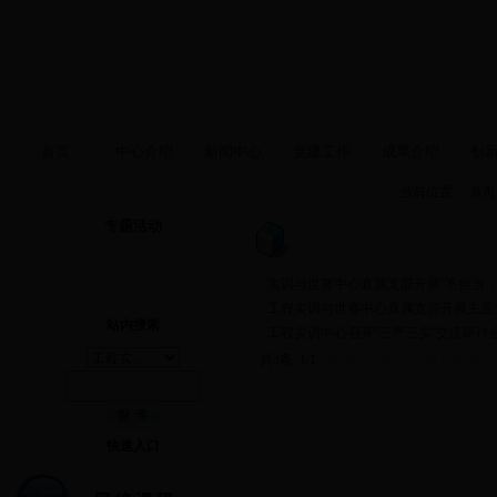
首页
中心介绍
新闻中心
党建工作
成果介绍
创
当前位置：
首页
专题活动
·
实训与世赛中心直属支部开展“不担当，
·
工程实训与世赛中心直属支部开展主题
站内搜索
·
工程实训中心召开“三严三实”交流研讨
共3条 1/1
首页
上页
下页
尾页
快速入口