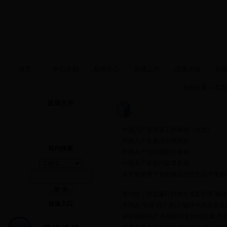
首页
中心介绍
新闻中心
党建工作
成果介绍
创
当前位置：
首页
政策文件
·
中国共产党巡视工作条例（全文）
·
中国共产党廉洁自律准则
站内搜索
·
中国共产党纪律处分条例
·
中国共产党党内监督条例
·
关于新形势下党内政治生活的若干准则
·
李鸿忠：切实履行好地方党委职责 确
快速入口
·
李鸿忠:增强“四个意识”确保中央决策落
·
讲道德有品行 首德是对党绝对忠诚 市